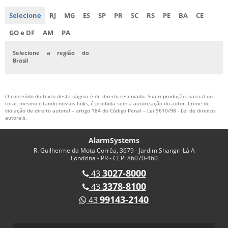
Selecione
RJ
MG
ES
SP
PR
SC
RS
PE
BA
CE
GO e DF
AM
PA
Selecione a região do
Brasil
O conteúdo do texto desta página é de direito reservado. Sua reprodução, parcial ou
total, mesmo citando nossos links, é proibida sem a autorização do autor. Crime de
violação de direito autoral – artigo 184 do Código Penal –
Lei 9610/98 - Lei de direitos
autorais
.
AlarmSystems
R. Guilherme da Mota Corrêa, 3679 - Jardim Shangri-Lá A
Londrina - PR - CEP: 86070-460
3027-8000
43
3378-8100
43
99143-2140
43