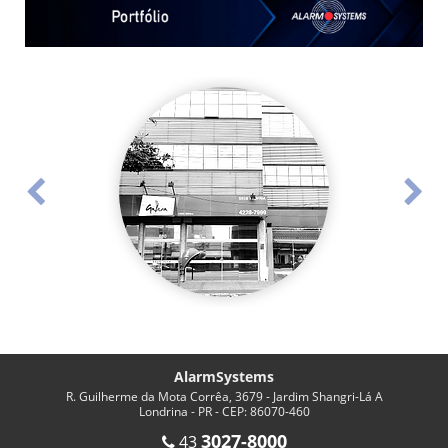
AlarmSystems
R. Guilherme da Mota Corrêa, 3679 - Jardim Shangri-Lá A
Londrina - PR - CEP: 86070-460
3027-8000
43